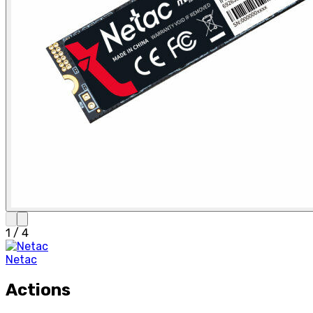
1
/
4
Netac
Actions