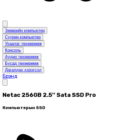
Зөөврийн компьютер
Суурин компьютер
Ухаалаг төхөөрөмж
Консоль
Аудио төхөөрөмж
Бусад төхөөрөмж
Дагалдах хэрэгсэл
Брэнд
Netac 256GB 2.5'' Sata SSD Pro
Компьютерын SSD