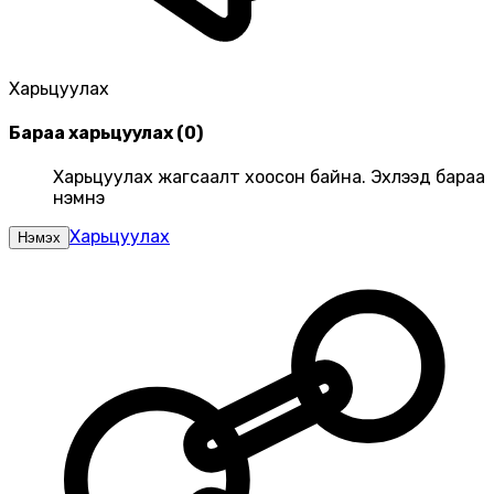
Харьцуулах
Бараа харьцуулах
(
0
)
Харьцуулах жагсаалт хоосон байна. Эхлээд бараа
нэмнэ үү
Харьцуулах
Нэмэх