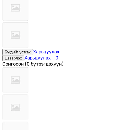
Харьцуулах
Бүгдийг устгах
Харьцуулах
-
0
Цэвэрлэх
Сонгосон
(
0 бүтээгдэхүүн
)