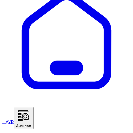
Нүүр
Ангилал