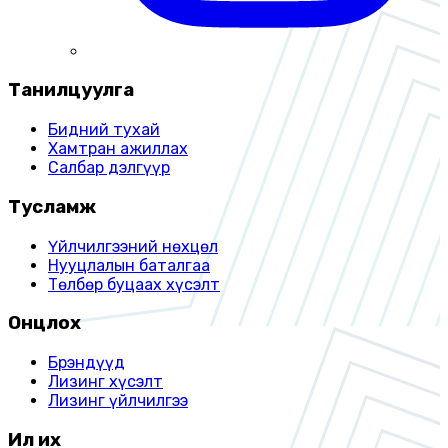
Танилцуулга
Бидний тухай
Хамтран ажиллах
Салбар дэлгүүр
Тусламж
Үйлчилгээний нөхцөл
Нууцлалын баталгаа
Төлбөр буцаах хүсэлт
Онцлох
Брэндүүд
Лизинг хүсэлт
Лизинг үйлчилгээ
Илүү их