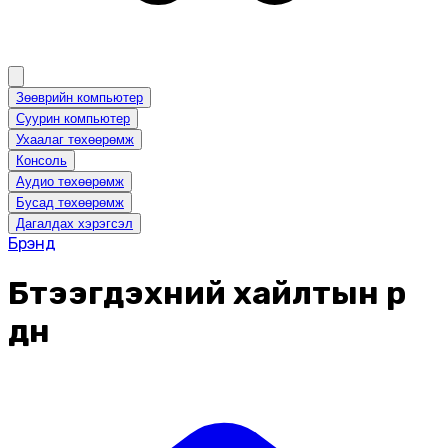
Зөөврийн компьютер
Суурин компьютер
Ухаалаг төхөөрөмж
Консоль
Аудио төхөөрөмж
Бусад төхөөрөмж
Дагалдах хэрэгсэл
Брэнд
Бүтээгдэхүүний хайлтын үр
дүн