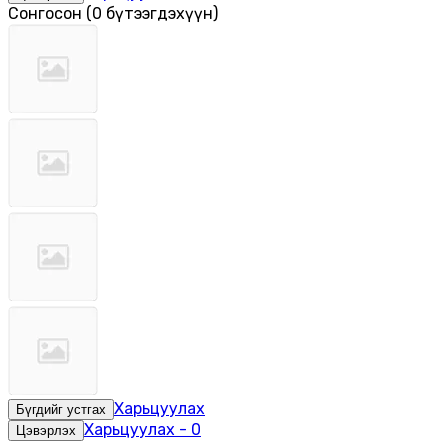
Сонгосон
(
0 бүтээгдэхүүн
)
Харьцуулах
Бүгдийг устгах
Харьцуулах
-
0
Цэвэрлэх