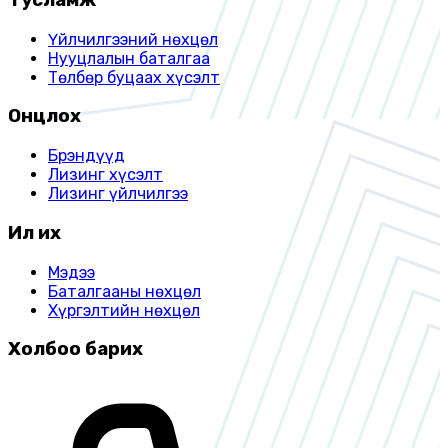
Үйлчилгээний нөхцөл
Нууцлалын баталгаа
Төлбөр буцаах хүсэлт
Онцлох
Брэндүүд
Лизинг хүсэлт
Лизинг үйлчилгээ
Илүү их
Мэдээ
Баталгааны нөхцөл
Хүргэлтийн нөхцөл
Холбоо барих