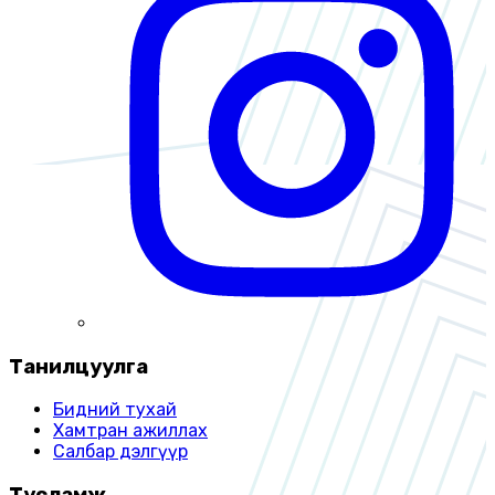
Танилцуулга
Бидний тухай
Хамтран ажиллах
Салбар дэлгүүр
Тусламж