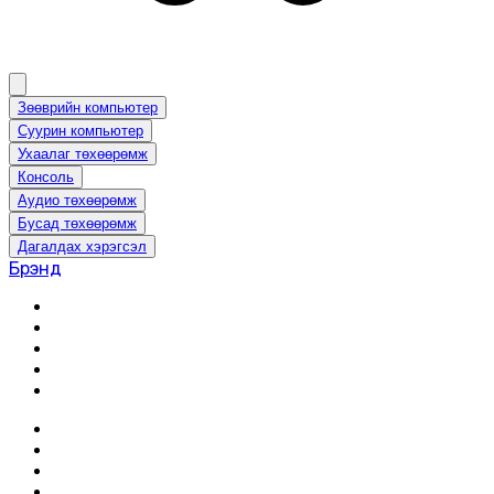
Зөөврийн компьютер
Суурин компьютер
Ухаалаг төхөөрөмж
Консоль
Аудио төхөөрөмж
Бусад төхөөрөмж
Дагалдах хэрэгсэл
Брэнд