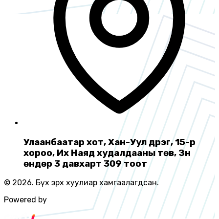
Улаанбаатар хот, Хан-Уул дүүрэг, 15-р
хороо, Их Наяд худалдааны төв, Зүүн
өндөр 3 давхарт 309 тоот
© 2026. Бүх эрх хуулиар хамгаалагдсан.
Powered by