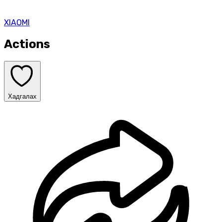
XIAOMI
Actions
Хадгалах