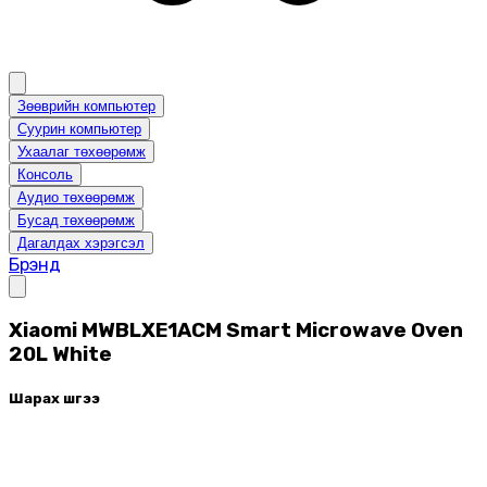
Зөөврийн компьютер
Суурин компьютер
Ухаалаг төхөөрөмж
Консоль
Аудио төхөөрөмж
Бусад төхөөрөмж
Дагалдах хэрэгсэл
Брэнд
Xiaomi MWBLXE1ACM Smart Microwave Oven
20L White
Шарах шүүгээ