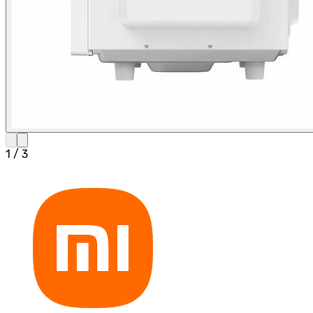
1
/
3