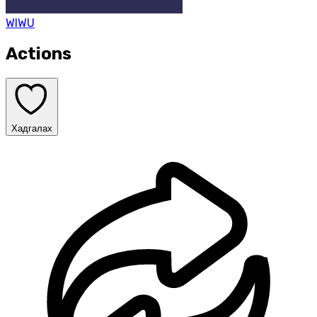
WIWU
Actions
Хадгалах