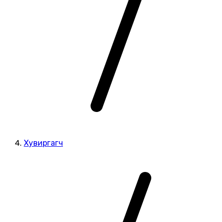
Хувиргагч