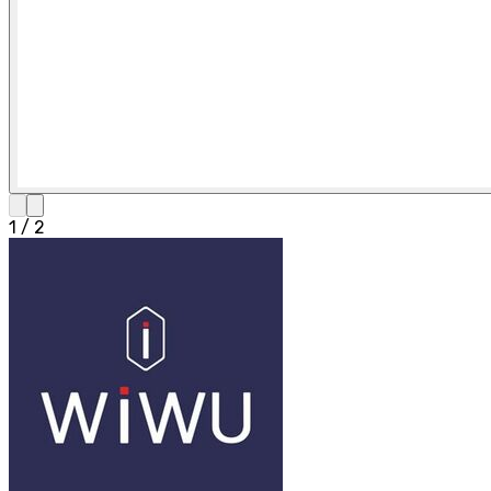
1
/
2