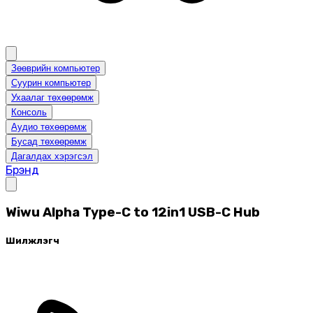
Зөөврийн компьютер
Суурин компьютер
Ухаалаг төхөөрөмж
Консоль
Аудио төхөөрөмж
Бусад төхөөрөмж
Дагалдах хэрэгсэл
Брэнд
Wiwu Alpha Type-C to 12in1 USB-C Hub
Шилжүүлэгч