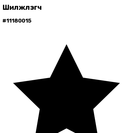
Шилжүүлэгч
#
11180015