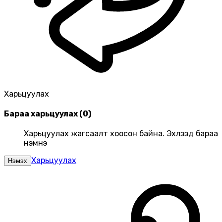
Харьцуулах
Бараа харьцуулах
(
0
)
Харьцуулах жагсаалт хоосон байна. Эхлээд бараа
нэмнэ үү
Харьцуулах
Нэмэх