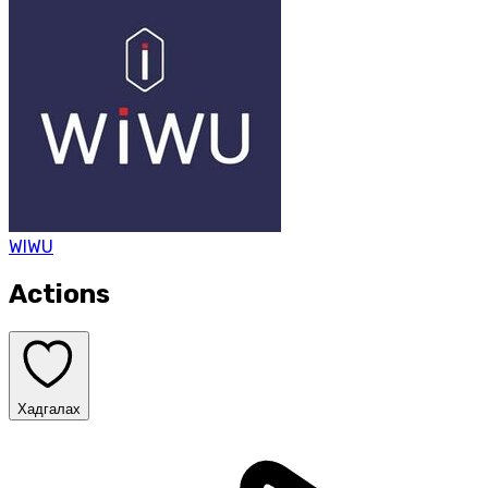
WIWU
Actions
Хадгалах