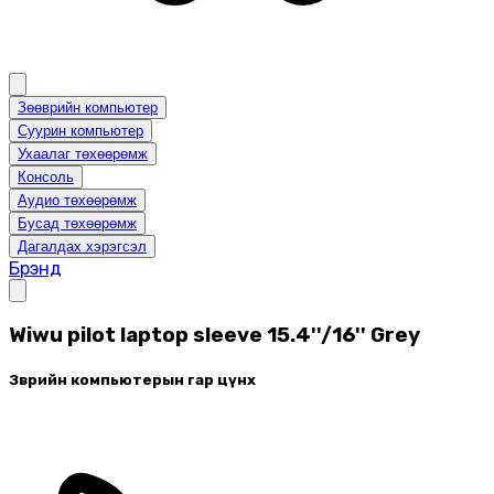
Зөөврийн компьютер
Суурин компьютер
Ухаалаг төхөөрөмж
Консоль
Аудио төхөөрөмж
Бусад төхөөрөмж
Дагалдах хэрэгсэл
Брэнд
Wiwu pilot laptop sleeve 15.4''/16'' Grey
Зөөврийн компьютерын гар цүнх