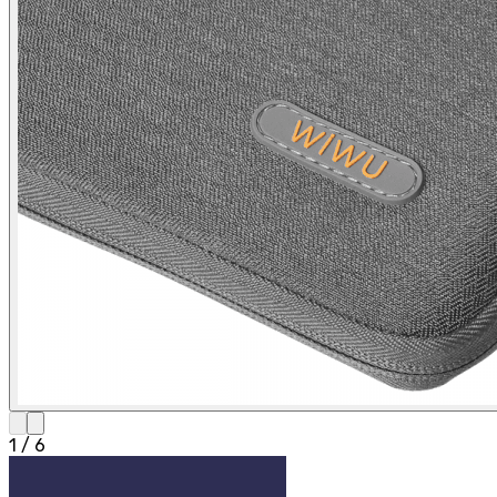
1
/
6