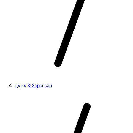
Цүнх & Хэрэгсэл