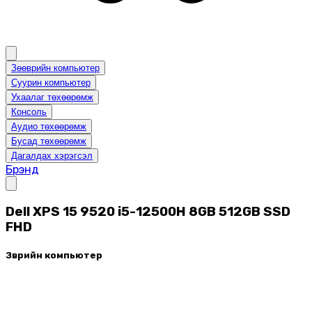
Зөөврийн компьютер
Суурин компьютер
Ухаалаг төхөөрөмж
Консоль
Аудио төхөөрөмж
Бусад төхөөрөмж
Дагалдах хэрэгсэл
Брэнд
Dell XPS 15 9520 i5-12500H 8GB 512GB SSD
FHD
Зөөврийн компьютер