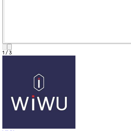
1
/
3