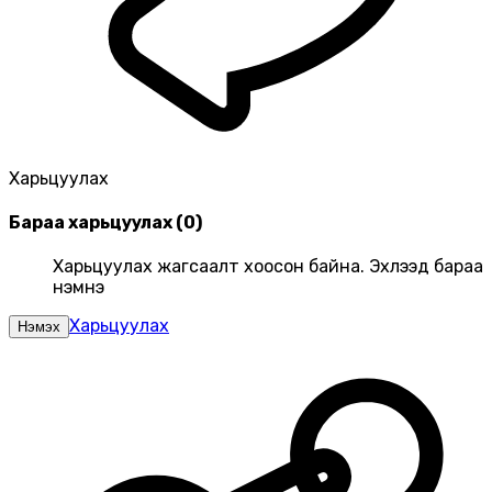
Харьцуулах
Бараа харьцуулах
(
0
)
Харьцуулах жагсаалт хоосон байна. Эхлээд бараа
нэмнэ үү
Харьцуулах
Нэмэх