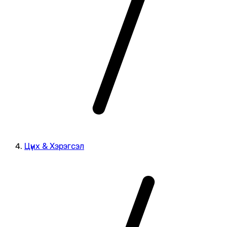
Цүнх & Хэрэгсэл