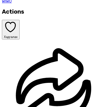
WIWU
Actions
Хадгалах