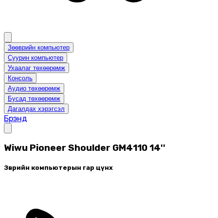
Зөөврийн компьютер
Суурин компьютер
Ухаалаг төхөөрөмж
Консоль
Аудио төхөөрөмж
Бусад төхөөрөмж
Дагалдах хэрэгсэл
Брэнд
Wiwu Pioneer Shoulder GM4110 14''
Зөөврийн компьютерын гар цүнх