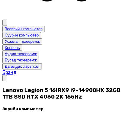
Зөөврийн компьютер
Суурин компьютер
Ухаалаг төхөөрөмж
Консоль
Аудио төхөөрөмж
Бусад төхөөрөмж
Дагалдах хэрэгсэл
Брэнд
Lenovo Legion 5 16IRX9 i9-14900HX 32GB
1TB SSD RTX 4060 2K 165Hz
Зөөврийн компьютер