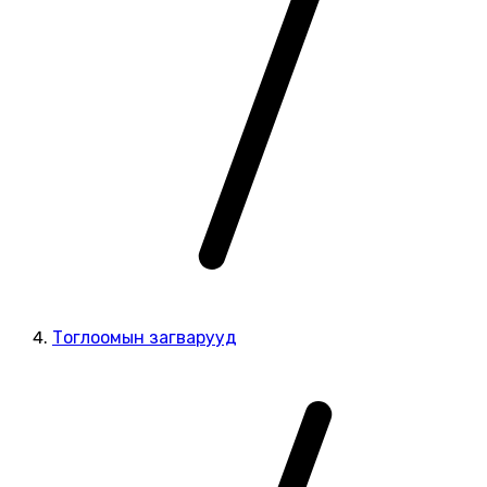
Тоглоомын загварууд